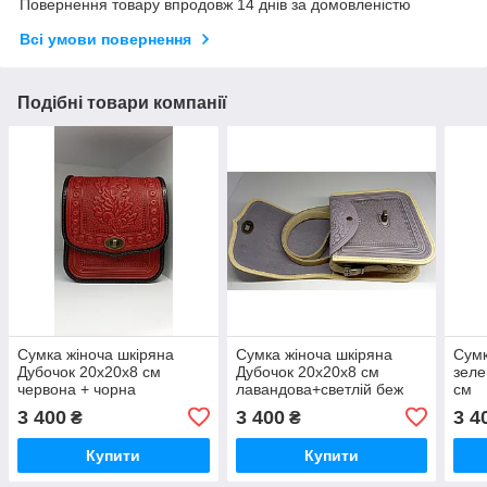
Повернення товару впродовж 14 днів за домовленістю
Всі умови повернення
Подібні товари компанії
Сумка жіноча шкіряна
Сумка жіноча шкіряна
Сумк
Дубочок 20х20х8 см
Дубочок 20х20х8 см
зеле
червона + чорна
лавандова+светлій беж
см
3 400
3 400
3 4
₴
₴
Купити
Купити