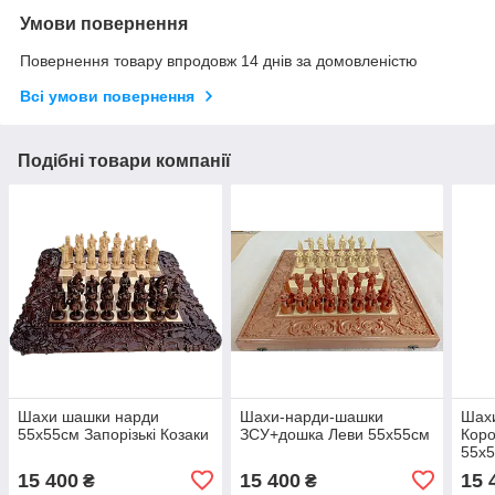
Умови повернення
Повернення товару впродовж 14 днів за домовленістю
Всі умови повернення
Подібні товари компанії
Шахи шашки нарди
Шахи-нарди-шашки
Шах
55х55см Запорізькі Козаки
ЗСУ+дошка Леви 55х55см
Коро
55х
15 400
15 400
15 
₴
₴