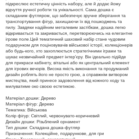
підкреслює естетичну цінність набору, але й додає йому
відчуття ручної роботи та унікальності. Сама дошка є
складаним футляром, що забезпечує зручне зберігання та
транспортування фігур, захищаючи їх від пошкоджень та
пилу. Завдяки надійним металевим застібкам, дошка легко
відкривається та закривається, перетворюючись на елегантне
ігрове поле.Цей тематичний шаховий набір стане чудовим
подарунком для поціновувачів військової історії, колекціонерів
або будь-кого, хто захоплюється стратегічними іграми та
шукає незвичайний предмет інтер'єру. Він ідеально підійде
для прикраси кабінету, вітальні або як центральний елемент
для ігрових вечорів. Висока якість виконання та продуманий
дизайн роблять його не просто грою, а справжнім витвором
мистецтва, який принесе задоволення від кожного ходу та
милуватиме око своєю естетикою.
Матеріал дошки: Дерево
Матеріал фігур: Дерево
Тематика: Військова
Колір фігур: Світлий, червонувато-коричневий
Дизайн дошки: Різьблений орнамент
Тип дошки: Складана дошка-футляр
Призначення: Колекційне, подарункове, для гри