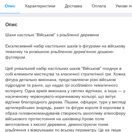
Опис
Характеристики
Доставка
Оплата
Умови п
Опис
Шахи настільні "Військові" з різьбленої деревини
Ексклюзивний набір настільних шахів із фігурами на військову
тематику та розкішною різьбленою дерев'яною дошкою-
футляром.
Цей унікальний набір настільних шахів "Військові" поєднує в
собі елементи мистецтва та класичної стратегічної гри. Кожна
фігура детально виконана, представляючи різні військові
підрозділи та ранги, що надає грі особливого тематичного
колориту. Одна армія виконана у світлих відтінках, а інша — у
насиченому червонувато-коричневому кольорі, що імітує
відтінки благородного дерева. Пішаки, офіцери, тури у вигляді
артилерійських знарядь, ракет та фігури короля й королеви в
образі головнокомандувачів створюють захопливу атмосферу
військового протистояння на шахівниці.Ігрове поле
виготовлене з якісної деревини, демонструючи тонке
різьблення з візерунками по всьому периметру. Це не лише