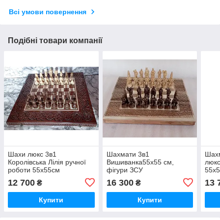
Всі умови повернення
Подібні товари компанії
Шахи люкс 3в1
Шахмати 3в1
Шах
Королівська Лілія ручної
Вишиванка55х55 см,
люкс
роботи 55х55см
фігури ЗСУ
55х
12 700
16 300
13 
₴
₴
Купити
Купити